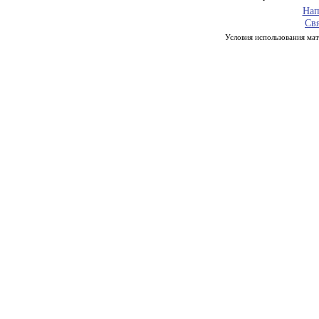
Нап
Свя
Условия использования мате