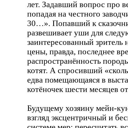
лет. Задавший вопрос про в
попадая на честного заводч
30…». Попавший к сказочник
развешивает уши для след
заинтересованный зритель н
цены, правда, последнее вр
распространённость пород
котят. А спросивший «скольк
едва помещающаяся в выста
котёночек шести месяцев от
Будущему хозяину мейн-куна
взгляд эксцентричный и бес
системе мер: пересчитать в