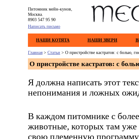
Питомник мейн-кунов,
Москва.
8903 547 95 90
Написать письмо
НАШИ КОТЯТА
НАШИ ЗВЕРИ
В
Главная
>
Статьи
> О пристройстве кастратов: с болью, г
О пристройстве кастратов: с боль
Я должна написать этот тек
непонимания и ложных ожида
В каждом питомнике с более
животные, которых там уже 
свою племенную программу 