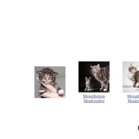
Megetherion
Megat
Headcrusher
Headc