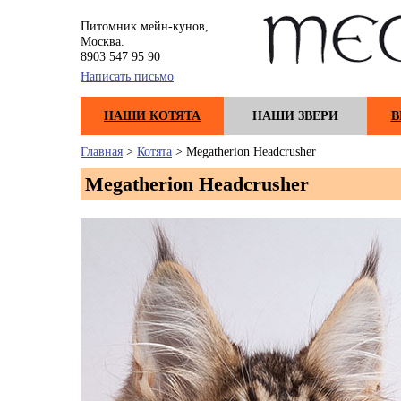
Питомник мейн-кунов,
Москва.
8903 547 95 90
Написать письмо
НАШИ КОТЯТА
НАШИ ЗВЕРИ
В
Главная
>
Котята
> Megatherion Headcrusher
Megatherion Headcrusher