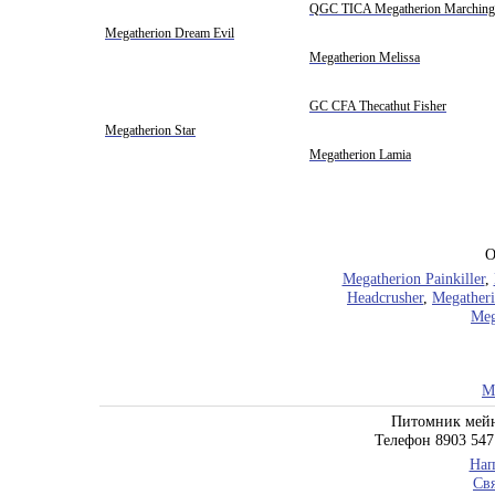
QGC TICA Megatherion Marching
Megatherion Dream Evil
Megatherion Melissa
GC CFA Thecathut Fisher
Megatherion Star
Megatherion Lamia
О
Megatherion Painkiller
,
Headcrusher
,
Megatheri
Meg
M
Питомник мейн
Телефон 8903 547
Нап
Свя