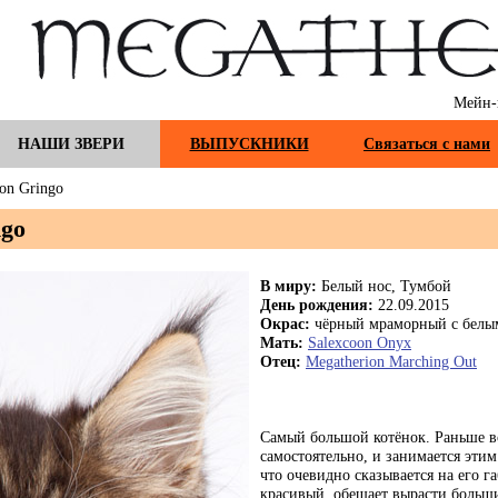
Мейн-
НАШИ ЗВЕРИ
ВЫПУСКНИКИ
Связаться с нами
on Gringo
ngo
В миру:
Белый нос, Тумбой
День рождения:
22.09.2015
Окрас:
чёрный мраморный с белы
Мать:
Salexcoon Onyx
Отец:
Megatherion Marching Out
Самый большой котёнок. Раньше вс
самостоятельно, и занимается эти
что очевидно сказывается на его 
красивый, обещает вырасти больш