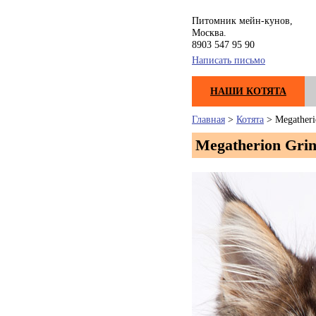
Питомник мейн-кунов,
Москва.
8903 547 95 90
Написать письмо
НАШИ КОТЯТА
Главная
>
Котята
> Megatheri
Megatherion Gri