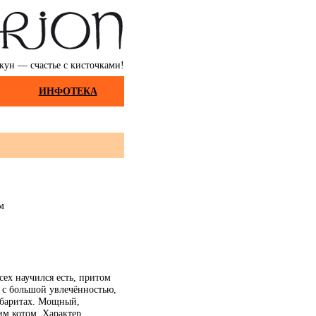
кун — счастье с кисточками!
ИНФОТЕКА
м
ех научился есть, притом
м с большой увлечённостью,
габаритах. Мощный,
им котом. Характер