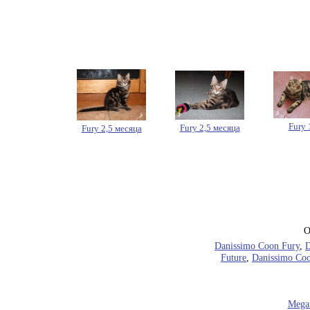
Fury 
Fury 2,5 месяца
Fury 2,5 месяца
О
Danissimo Coon Fury
,
D
Future
,
Danissimo Coo
Megat