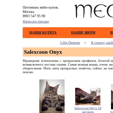
Питомник мейн-кунов,
Москва.
8903 547 95 90
Написать письмо
НАШИ КОТЯТА
НАШИ ЗВЕРИ
В
Lilin Demons
<
К списку аль
Salexcoon Onyx
Мраморная зеленоглазка с прекрасным профилем, богатой 
великолепного постава ушами. Самая нежная кошка, очень лас
общительная. Мать пяти прекрасных помётов, сейчас на пл
пенсии.
Salexcoon Onyx 10
месяцев
S