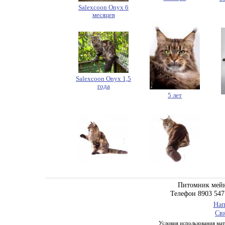
Salexcoon Onyx 6
месяцев
Salexcoon Onyx 1,5
года
5 лет
Питомник мейн
Телефон 8903 547
Нап
Свя
Условия использования мате