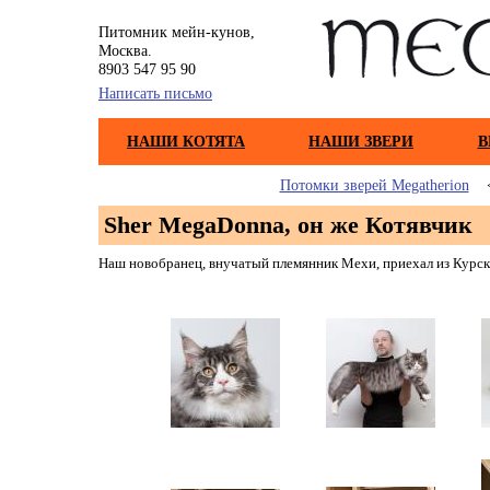
Питомник мейн-кунов,
Москва.
8903 547 95 90
Написать письмо
НАШИ КОТЯТА
НАШИ ЗВЕРИ
В
Потомки зверей Megatherion
Sher MegaDonna, он же Котявчик
Наш новобранец, внучатый племянник Мехи, приехал из Курск