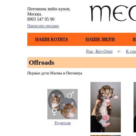
Питомник мейн-кунов,
Москва.
8903 547 95 90
Написать письмо
НАШИ КОТЯТА
НАШИ ЗВЕРИ
В
Рыс, Кот-Отец
<
К сп
Offroads
Первые дети Магмы и Пятнигра
Родители