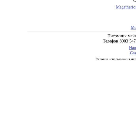
О
Megatherio
Me
Питомник мейн
Телефон 8903 547
Нап
Свя
Условия использования мате